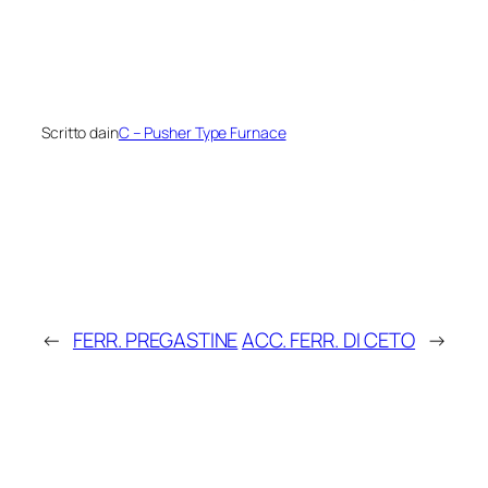
Scritto da
in
C – Pusher Type Furnace
←
FERR. PREGASTINE
ACC. FERR. DI CETO
→