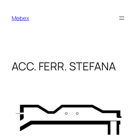
Vai
al
Mebex
contenuto
ACC. FERR. STEFANA