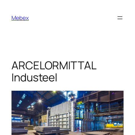
Vai
al
Mebex
contenuto
ARCELORMITTAL
Industeel