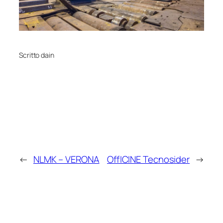
Scritto da
in
←
NLMK – VERONA
OffICINE Tecnosider
→